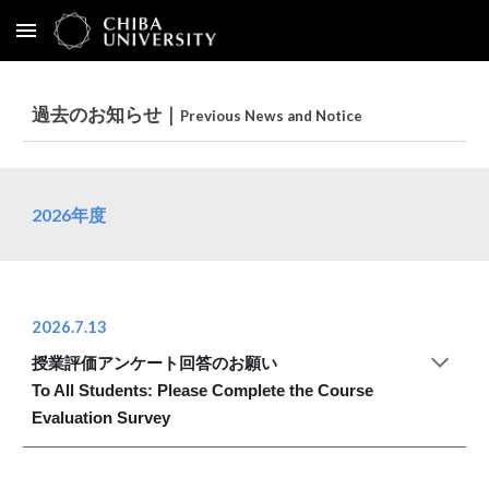
Skip to main content
Skip to navigation
過去の
お知らせ｜
Previous
News and Notice
202
6
年度
2026.7.13
授業評価アンケート回答のお願い
To All Students: Please Complete the Course
Evaluation Survey